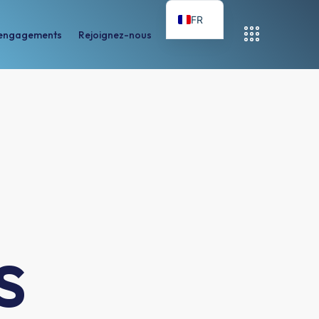
FR
engagements
Rejoignez-nous
nts
Rejoignez-nous
Contactez-nous
s