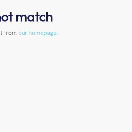
 not match
rt from
our homepage
.