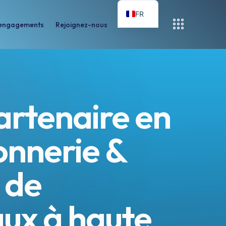
FR
engagements
Rejoignez-nous
nts
Rejoignez-nous
artenaire en
nnerie &
 de
ux à haute