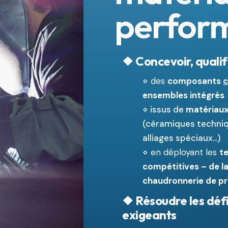
perfor
❖
Concevoir, qualif
⋄ des
composants
c
ensembles intégrés
⋄ issus de
matériaux
(céramiques techniq
alliages spéciaux…)
⋄ en déployant les
te
compétitives – de l
chaudronnerie de pr
❖
Résoudre les
défi
exigeants