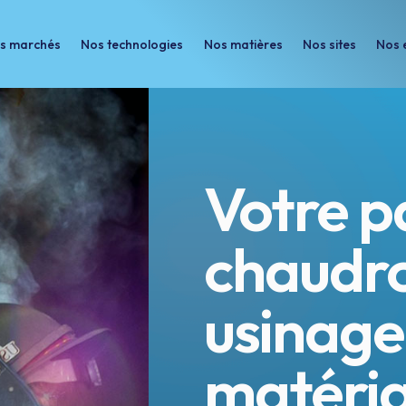
s marchés
Nos technologies
Nos matières
Nos sites
Nos 
Nos technologies
Nos matières
Nos sites
Nos engageme
Votre p
chaudro
usinage
matéria