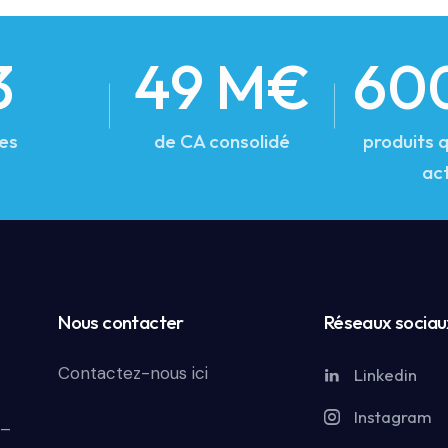
3
49 M€
60
tes
de CA consolidé
produits q
act
Nous contacter
Réseaux sociau
Contactez-nous ici
Linkedin
Instagram
 –