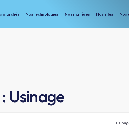
s marchés
Nos technologies
Nos matières
Nos sites
Nos 
Nos technologies
Nos matières
Nos sites
Nos engageme
 :
Usinage
Usinag