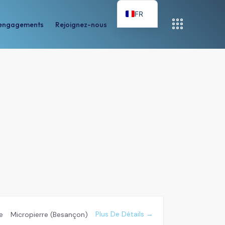
FR
engagements
Rejoignez-nous
nts
Rejoignez-nous
Contactez-nous
Plus De Détails
e
Micropierre (Besançon)