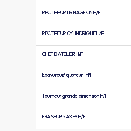
RECTIFIEUR USINAGE CN H/F
RECTIFIEUR CYLINDRIQUE H/F
CHEF D’ATELIER H/F
Ebavureur/ ajusteur- H/F
Tourneur grande dimension H/F
FRAISEUR 5 AXES H/F