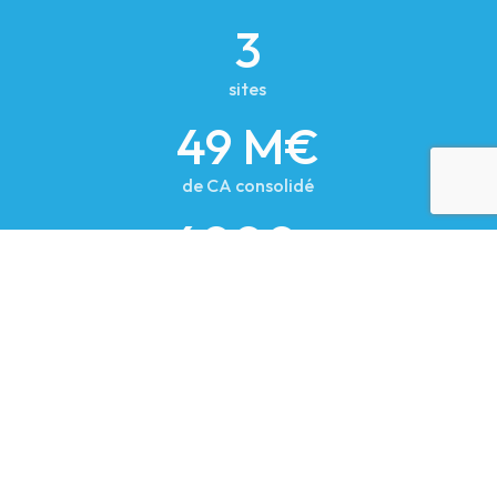
3
sites
49 M€
de CA consolidé
6000+
produits qualifiés et actifs
100+
livraisons/Jour